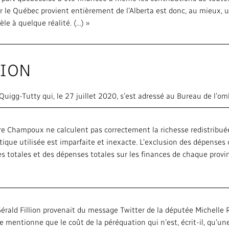
r le Québec provient entièrement de l’Alberta est donc, au mieux, 
le à quelque réalité. (…) »
SION
uigg-Tutty qui, le 27 juillet 2020, s’est adressé au Bureau de l’omb
ierre Champoux ne calculent pas correctement la richesse redistribué
ue utilisée est imparfaite et inexacte. L'exclusion des dépense
ttes totales et des dépenses totales sur les finances de chaque provi
de Gérald Fillion provenait du message Twitter de la députée Michelle
ne mentionne que le coût de la péréquation qui n’est, écrit-il, qu’u