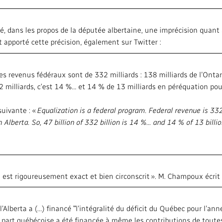
elé, dans les propos de la députée albertaine, une imprécision quant 
it apporté cette précision, également sur Twitter :
s revenus fédéraux sont de 332 milliards : 138 milliards de l’Ontar
332 milliards, c’est 14 %... et 14 % de 13 milliards en péréquation pou
suivante : «
Equalization is a federal program.
Federal revenue is 332 
 Alberta. So, 47 billion of 332 billion is 14 %... and 14 % of 13 billi
n est rigoureusement exact et bien circonscrit ». M. Champoux écrit 
’Alberta a (…) financé ʺl’intégralité du déficit du Québec pour l’ann
 la part québécoise a été financée à même les contributions de toutes