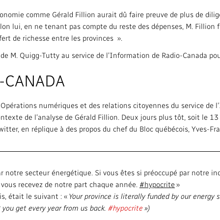
conomie comme Gérald Fillion aurait dû faire preuve de plus de dilig
lon lui, en ne tenant pas compte du reste des dépenses, M. Fillion fa
ert de richesse entre les provinces ».
te de M. Quigg-Tutty au service de l’Information de Radio-Canada pour
O-CANADA
 Opérations numériques et des relations citoyennes du service de l
texte de l’analyse de Gérald Fillion. Deux jours plus tôt, soit le 
witter, en réplique à des propos du chef du Bloc québécois, Yves-F
r notre secteur énergétique. Si vous êtes si préoccupé par notre ind
e vous recevez de notre part chaque année.
#hypocrite
»
, était le suivant : «
Your province is literally funded by our energy 
B you get every year from us back.
#hypocrite
»)