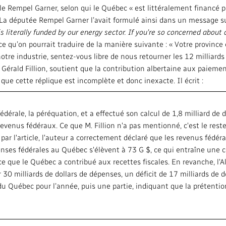
lle Rempel Garner, selon qui le Québec « est littéralement financé 
Accès à l'inform
Activités dans les communautés
: La députée Rempel Garner l’avait formulé ainsi dans un message s
Bureau Valeurs 
is literally funded by our energy sector. If you're so concerned about o
ce qu’on pourrait traduire de la manière suivante : « Votre province
Répertoire des 
otre industrie, sentez-vous libre de nous retourner les 12 milliards
 Gérald Fillion, soutient que la contribution albertaine aux paiem
#CestAssez
 que cette réplique est incomplète et donc inexacte. Il écrit :
fédérale, la péréquation, et a effectué son calcul de 1,8 milliard de d
revenus fédéraux. Ce que M. Fillion n'a pas mentionné, c'est le res
 par l'article, l'auteur a correctement déclaré que les revenus féd
épenses fédérales au Québec s'élèvent à 73 G $, ce qui entraîne une 
que le Québec a contribué aux recettes fiscales. En revanche, l'Al
30 milliards de dollars de dépenses, un déficit de 17 milliards de dol
 du Québec pour l’année, puis une partie, indiquant que la prétenti