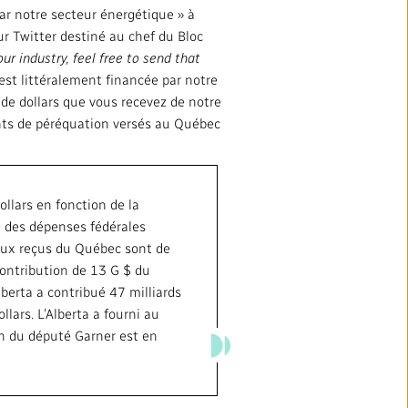
par notre secteur énergétique » à
ation
Partenaires et fournisseurs
ur Twitter destiné au chef du Bloc
et Éthique
ur industry, feel free to send that
 est littéralement financée par notre
médias locaux
 de dollars que vous recevez de notre
ents de péréquation versés au Québec
ollars en fonction de la
te des dépenses fédérales
éraux reçus du Québec sont de
contribution de 13 G $ du
berta a contribué 47 milliards
SUIVEZ-NOUS :
lars. L’Alberta a fourni au
on du député Garner est en