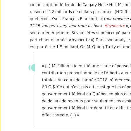
Rapports annuels
circonscription fédérale de Calgary Nose Hill, Miche
raison de 12 milliards de dollars par année. (NDLR 
Politiques institutionnelles
québécois, Yves-François Blanchet : «
Your province 
$12B you get every year from us back.
#hypocrite
», 
Salle de presse
secteur énergétique. Si vous êtes si préoccupé par n
part chaque année. #hypocrite ») Dans son analyse,
Notre approche en matière
est plutôt de 1,8 milliard. Or, M. Quigg-Tutty estime
d’intelligence artificielle
Ombudsman
« (…) M. Fillion a identifié une seule dépense 
contribution proportionnelle de l'Alberta aux 
totales. Au cours de l'année 2018, référencée
60 G $. Ce qui n'est pas dit, c'est que les d
gouvernement fédéral au Québec en plus de ce 
RADIO-CANADA
CBC
STRATÉGIE
de dollars de revenus pour seulement recevoir 
gouvernement fédéral l’intégralité du déficit
effet correcte. (…) »