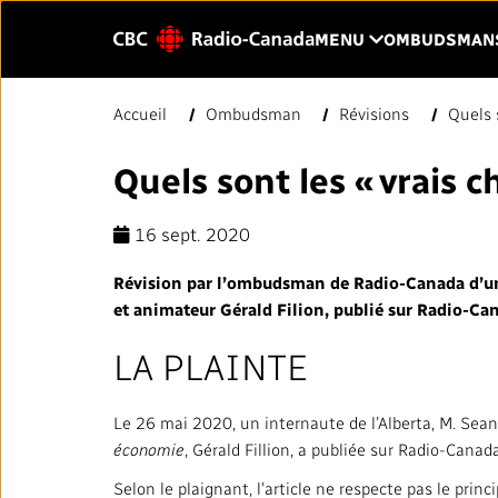
Sauter au contenu principal
CLIQUER POU
MENU
OMBUDSMAN
Entrer
Accueil
Ombudsman
Révisions
Quels s
le
texte
Quels sont les « vrais 
PAGE D'ACCUEIL
VOTRE CBC/RA
à
rechercher.
16 sept. 2020
Notre valeur
LIENS RAPIDES
Révision par l’ombudsman de Radio-Canada d’une
À propos de nous
et animateur Gérald Filion, publié sur Radio-Ca
Normes et pratiques
Blogue
LA PLAINTE
journalistiques (NPJ)
Notre histoire
Répertoire des médias locaux
Le 26 mai 2020, un internaute de l’Alberta, M. Sean
L'importance de l
économie
, Gérald Fillion, a publiée sur Radio-Canad
#CestAssez
publique
Selon le plaignant, l’article ne respecte pas le prin