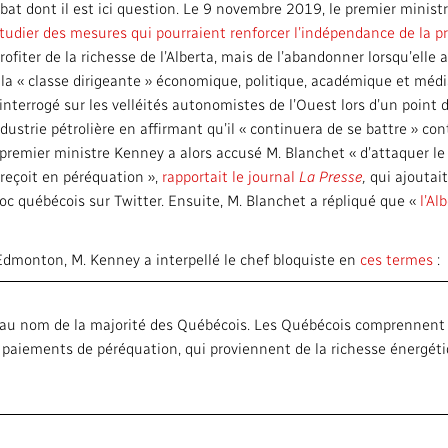
ébat dont il est ici question. Le 9 novembre 2019, le premier minist
tudier des mesures qui pourraient renforcer l’indépendance de la pr
fiter de la richesse de l’Alberta, mais de l’abandonner lorsqu’elle a 
r la « classe dirigeante » économique, politique, académique et mé
interrogé sur les velléités autonomistes de l’Ouest lors d’un point 
ustrie pétrolière en affirmant qu’il « continuera de se battre » contr
e premier ministre Kenney a alors accusé M. Blanchet « d’attaquer le 
reçoit en péréquation »,
rapportait le journal
La Presse
,
qui ajoutait
loc québécois sur Twitter. Ensuite, M. Blanchet a répliqué que «
l’Al
 Edmonton, M. Kenney a interpellé le chef bloquiste en
ces termes
:
ez au nom de la majorité des Québécois. Les Québécois comprennen
n paiements de péréquation, qui proviennent de la richesse énergét