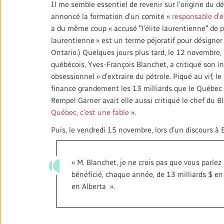
Il me semble essentiel de revenir sur l’origine du d
annoncé la formation d’un comité «
responsable d’é
a du même coup « accusé ʺl’élite laurentienneʺ de pro
laurentienne » est un terme péjoratif pour désigne
Ontario.) Quelques jours plus tard, le 12 novembre, 
québécois, Yves-François Blanchet, a critiqué son ind
obsessionnel » d’extraire du pétrole. Piqué au vif, l
finance grandement les 13 milliards que le Québec 
Rempel Garner avait elle aussi critiqué le chef du B
Québec, c’est une fable
».
Puis, le vendredi 15 novembre, lors d’un discours à
« M. Blanchet, je ne crois pas que vous parl
bénéficié, chaque année, de 13 milliards $ e
en Alberta ».