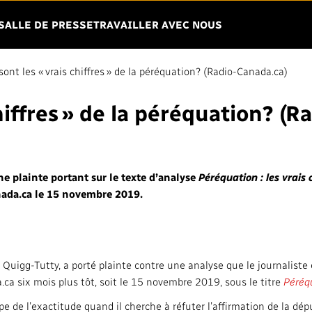
Menu
R OUVRIR LE MENU
SALLE DE PRESSE
TRAVAILLER AVEC NOUS
ont les « vrais chiffres » de la péréquation? (Radio-Canada.ca)
chiffres » de la péréquation? (
DIO-CANADA
VISION
TRANSPARENC
ENGAGEMENT
Mandat
Finances
 plainte portant sur le texte d’analyse
Péréquation : les vrais 
Stratégie
nada.ca le 15 novembre 2019.
Affaires régleme
Gouvernance
Équité, diversité
Leadership
Environnement
 Quigg-Tutty, a porté plainte contre une analyse que le journaliste
a radiodiffusion
Syndicats et associations
a.ca six mois plus tôt, soit le 15 novembre 2019, sous le titre
Péréqu
Vie privée
cipe de l’exactitude quand il cherche à réfuter l’affirmation de la dé
Services français