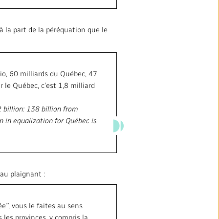
à la part de la péréquation que le
io, 60 milliards du Québec, 47
r le Québec, c’est 1,8 milliard
billion: 138 billion from
on in equalization for Québec is
au plaignant :
ée
ʺ
, vous le faites au sens
 les provinces, y compris la