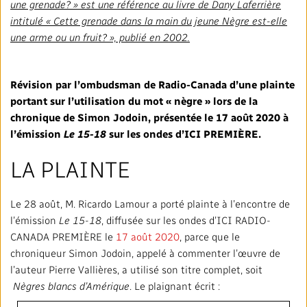
Mandat
TRANSPARENCE ET ENGAGEMENT
une grenade? » est une référence au livre de Dany Laferrière
intitulé « Cette grenade dans la main du jeune Nègre est-elle
Rapports annuels
une arme ou un fruit? », publié en 2002.
Blogue
Stratégie
Finances
SERVICES
Politiques institutionnelles
Notre histoire
Gouvernance
Affaires réglementaires
Nos services et plateformes
TRAVAILLER AVEC NOUS
Révision par l’ombudsman de Radio-Canada d’une plainte
portant sur l’utilisation du mot « nègre » lors de la
Salle de presse
L'importance de la radiodiffusion publique
Leadership
Équité, diversité et inclusion
chronique de Simon Jodoin, présentée le 17 août 2020 à
Nos services commerciaux
Emplois
RADIO-CANADA
CBC
STRATÉGIE
l’émission
Le 15-18
sur les ondes d’ICI PREMIÈRE.
Notre approche en matière d’intelligence artificielle
Syndicats et associations
Environnement
Nos stations
Partenaires et fournisseurs
LA PLAINTE
Suivez-nous :
Ombudsman
Services français
Vie privée
Le 28 août, M. Ricardo Lamour a porté plainte à l’encontre de
PLAN ET RÉTROACTION SUR L’ACCESSIBILITÉ
l’émission
Le 15-18
, diffusée sur les ondes d’ICI RADIO-
Activités dans les communautés
Accès à l'information
CANADA PREMIÈRE le
17 août 2020
, parce que le
©2024 Société Radio‑Canada
chroniqueur Simon Jodoin, appelé à commenter l’œuvre de
l’auteur Pierre Vallières, a utilisé son titre complet, soit
Bureau Valeurs et Éthique
Nègres blancs d’Amérique
. Le plaignant écrit :