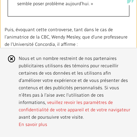
semble poser problème aujourd’hui. »
Puis, évoquant cette controverse, tant dans le cas de
l’animatrice de la CBC, Wendy Mesley, que d’une professeure
de l’Université Concordia, il affirme :
Avis
Nous et un nombre restreint de nos partenaires
« Dans les deux cas, nonobstant ce qu’il contient,
publicitaires utilisons des témoins pour recueillir
sur
peu importe les idées qui y sont déployées, on a
certaines de vos données et les utilisons afin
jugé que simplement prononcer le titre d’un livre
les
d’améliorer votre expérience et de vous présenter des
était offensant, vexatoire, et qu’il fallait s’en
contenus et des publicités personnalisés. Si vous
cookies
repentir (…). C’est-à-dire que des mots sont si
n'êtes pas à l'aise avec l'utilisation de ces
chargés, si teintés d’insultes, qu’on ne peut pas
informations,
veuillez revoir les paramètres de
les prononcer sous aucun prétexte, ce à quoi, je
confidentialité de votre appareil et de votre navigateur
crois, il faut s’opposer quand il s’agit de
avant de poursuivre votre visite.
mentionner le titre d’un livre, en tout cas
En savoir plus
certainement dans ces contextes-là. »