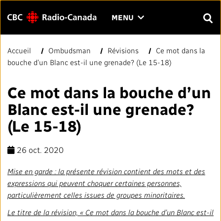
Menu
CLIQUER
MENU
POUR
RECH
OUVRIR
Accueil
Ombudsman
Révisions
Ce mot dans la
Rechercher
LE
Entrer
bouche d’un Blanc est-il une grenade? (Le 15-18)
MENU
le
texte
FAQ
NOUS JOINDRE
EN
A
A
Ce mot dans la bouche d’un
à
rechercher.
Blanc est-il une grenade?
PAGE D'ACCUEIL
(Le 15-18)
LIENS RAPIDES
26 oct. 2020
Normes et pratiques journalistiques (NPJ)
VOTRE CBC/RADIO-CANADA
Mise en garde : la présente révision contient des mots et des
expressions qui peuvent choquer certaines personnes,
Répertoire des médias locaux
Notre valeur
VISION
particulièrement celles issues de groupes minoritaires.
Le titre de la révision, « Ce mot dans la bouche d’un Blanc est-il
#CestAssez
À propos de nous