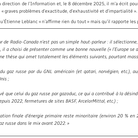
 direction de l’Information et, le 8 décembre 2025, il m’a écrit po
 graves problèmes d’exactitude, d’exhaustivité et d’impartialité ».
’Étienne Leblanc « n’affirme rien du tout » mais qu’il rapporte les p
r de Radio-Canada n’est pas un simple haut-parleur : il sélectionne
nce, il a choisi de présenter comme une bonne nouvelle (« l’Europe se
») une thèse qui omet totalement les éléments suivants, pourtant m
du gaz russe par du GNL américain (et qatari, norvégien, etc.), 
nis ;
vé que celui du gaz russe par gazoduc, ce qui a contribué à la désind
puis 2022, fermetures de sites BASF, ArcelorMittal, etc.) ;
tion finale d'énergie primaire reste minoritaire (environ 20 % en 
az russe dans le mix avant 2022. »