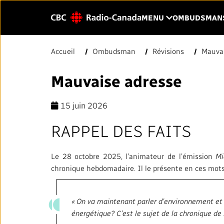
Sauter au contenu principal
CLIQUER POU
MENU
OMBUDSMAN
Entrer
Accueil
Ombudsman
Révisions
Mauvai
le
texte
Mauvaise adresse
PAGE D'ACCUEIL
VOTRE CBC/RA
à
rechercher.
15 juin 2026
Notre valeur
RAPPEL DES FAITS
LIENS RAPIDES
À propos de nous
Normes et pratiques
Blogue
Le 28 octobre 2025, l’animateur de l’émission
Mi
journalistiques (NPJ)
chronique hebdomadaire. Il le présente en ces mots
Notre histoire
Répertoire des médias locaux
L'importance de l
« On va maintenant parler d’environnement et d
#CestAssez
publique
énergétique? C’est le sujet de la chronique d