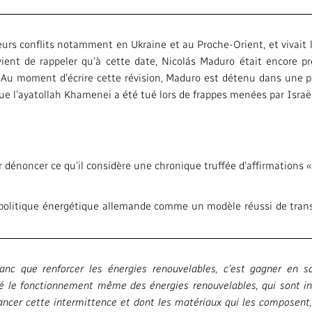
Accès à l'inform
Activités dans les communautés
Bureau Valeurs 
eurs conflits notamment en Ukraine et au Proche-Orient, et vivait
vient de rappeler qu’à cette date, Nicolás Maduro était encore pr
Répertoire des 
. Au moment d’écrire cette révision, Maduro est détenu dans une p
ue l’ayatollah Khamenei a été tué lors de frappes menées par Israël
#CestAssez
dénoncer ce qu’il considère une chronique truffée d’affirmations « 
a politique énergétique allemande comme un modèle réussi de trans
nc que renforcer les énergies renouvelables, c’est gagner en sou
nné le fonctionnement même des énergies renouvelables, qui sont in
lancer cette intermittence et dont les matériaux qui les composent