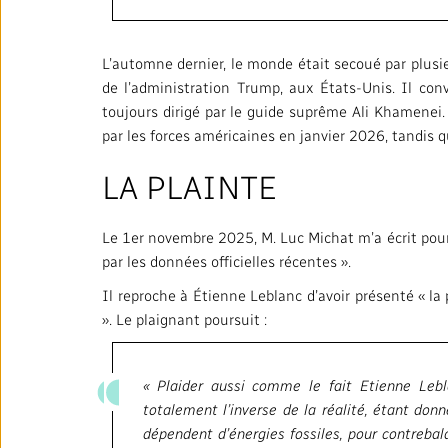
Rapports annuels
Politiques institutionnelles
L’automne dernier, le monde était secoué par plusi
de l’administration Trump, aux États-Unis. Il con
Salle de presse
toujours dirigé par le guide suprême Ali Khamenei
par les forces américaines en janvier 2026, tandis q
Notre approche en matière
d’intelligence artificielle
LA PLAINTE
Ombudsman
Le 1er novembre 2025, M. Luc Michat m’a écrit pour 
par les données officielles récentes ».
Il reproche à Étienne Leblanc d’avoir présenté « l
». Le plaignant poursuit :
RADIO-CANADA
CBC
STRATÉGIE
« Plaider aussi comme le fait Etienne Lebla
totalement l’inverse de la réalité, étant do
dépendent d’énergies fossiles, pour contreba