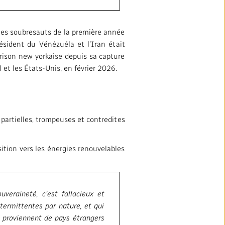
ation
Partenaires et fournisseurs
et Éthique
 les soubresauts de la première année
ésident du Vénézuéla et l’Iran était
médias locaux
rison new yorkaise depuis sa capture
 et les États-Unis, en février 2026.
partielles, trompeuses et contredites
ition vers les énergies renouvelables
SUIVEZ-NOUS :
veraineté, c’est fallacieux et
termittentes par nature, et qui
, proviennent de pays étrangers