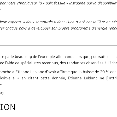
ar notre chroniqueur, la « paix fossile » instaurée par la disponibil
.
e deux experts, « deux sommités » dont l’une a été conseillère en s
citer chaque pays à développer son propre programme d’énergie renou
te parle beaucoup de l’exemple allemand alors que, poursuit-elle, «
ec l’aide de spécialistes reconnus, des tendances observées à l’éch
eproche à Étienne Leblanc d’avoir affirmé que la baisse de 20 % des
crit-elle, « en citant cette donnée, Étienne Leblanc ne [l’att
».
PJ.
SION