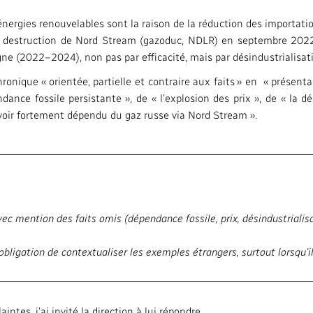
 énergies renouvelables sont la raison de la réduction des importatio
 la destruction de Nord Stream (gazoduc, NDLR) en septembre 202
ne (2022–2024), non pas par efficacité, mais par désindustrialisati
hronique « orientée, partielle et contraire aux faits » en « prése
dance fossile persistante », de « l’explosion des prix », de « la d
avoir fortement dépendu du gaz russe via Nord Stream ».
vec mention des faits omis (dépendance fossile, prix, désindustrialis
obligation de contextualiser les exemples étrangers, surtout lorsqu’i
es, j’ai invité la direction à lui répondre.