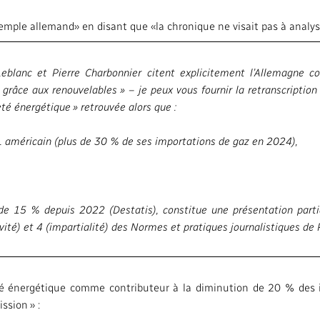
emple allemand» en disant que «la chronique ne visait pas à analyser
Leblanc et Pierre Charbonnier citent explicitement l’Allemagne
grâce aux renouvelables » – je peux vous fournir la retranscription 
é énergétique » retrouvée alors que :
 américain (plus de 30 % de ses importations de gaz en 2024),
 de 15 % depuis 2022 (Destatis), constitue une présentation parti
ivité) et 4 (impartialité) des Normes et pratiques journalistiques de
acité énergétique comme contributeur à la diminution de 20 % de
ssion » :