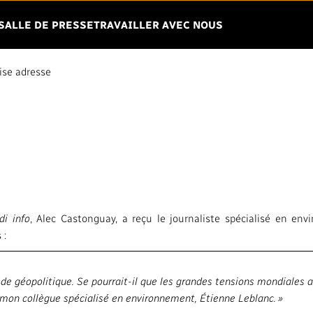
Menu
R OUVRIR LE MENU
SALLE DE PRESSE
TRAVAILLER AVEC NOUS
se adresse
DIO-CANADA
VISION
TRANSPARENC
ENGAGEMENT
Mandat
Finances
Stratégie
Affaires régleme
Gouvernance
di info
, Alec Castonguay, a reçu le journaliste spécialisé en en
Équité, diversité
 :
Leadership
Environnement
a radiodiffusion
Syndicats et associations
e géopolitique. Se pourrait-il que les grandes tensions mondiales ac
Vie privée
e mon collègue spécialisé en environnement, Étienne Leblanc. »
Services français