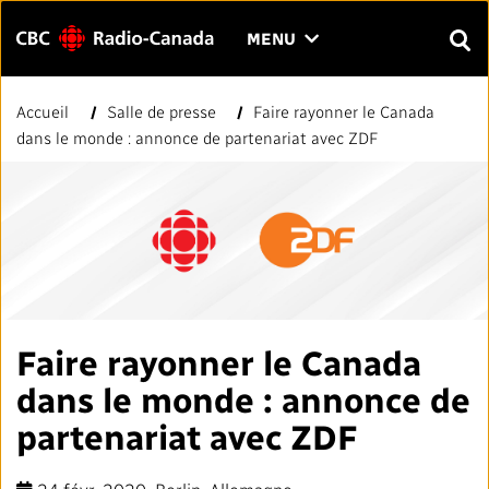
Menu
CLIQUER
MENU
POUR
RECH
OUVRIR
Accueil
Salle de presse
Faire rayonner le Canada
Rechercher
LE
Entrer
dans le monde : annonce de partenariat avec ZDF
MENU
le
texte
FAQ
NOUS JOINDRE
EN
A
A
à
rechercher.
PAGE D'ACCUEIL
LIENS RAPIDES
Faire rayonner le Canada
Normes et pratiques journalistiques (NPJ)
VOTRE CBC/RADIO-CANADA
dans le monde : annonce de
Répertoire des médias locaux
partenariat avec ZDF
Notre valeur
VISION
#CestAssez
À propos de nous