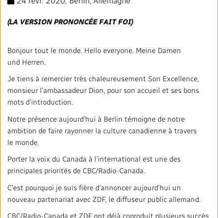
24 févr. 2020
, Berlin, Allemagne
Mandat
TRANSPARENCE ET ENGAGEMENT
(LA VERSION PRONONCÉE FAIT FOI)
Rapports annuels
Blogue
Stratégie
Finances
SERVICES
Bonjour tout le monde. Hello everyone. Meine Damen
Politiques institutionnelles
Notre histoire
Gouvernance
Affaires réglementaires
Nos services et plateformes
TRAVAILLER AVEC NOUS
und Herren.
Je tiens à remercier très chaleureusement Son Excellence,
Salle de presse
L'importance de la radiodiffusion publique
Leadership
Équité, diversité et inclusion
Nos services commerciaux
Emplois
RADIO-CANADA
CBC
STRATÉGIE
monsieur l’ambassadeur Dion, pour son accueil et ses bons
mots d’introduction.
Notre approche en matière d’intelligence artificielle
Syndicats et associations
Environnement
Nos stations
Partenaires et fournisseurs
Suivez-nous :
Notre présence aujourd’hui à Berlin témoigne de notre
ambition de faire rayonner la culture canadienne à travers
Ombudsman
Services français
Vie privée
le monde.
PLAN ET RÉTROACTION SUR L’ACCESSIBILITÉ
Porter la voix du Canada à l’international est une des
Activités dans les communautés
Accès à l'information
principales priorités de CBC/Radio-Canada.
©2024 Société Radio‑Canada
C’est pourquoi je suis fière d’annoncer aujourd’hui un
Bureau Valeurs et Éthique
nouveau partenariat avec ZDF, le diffuseur public allemand.
CBC/Radio-Canada et ZDF ont déjà coproduit plusieurs succès,