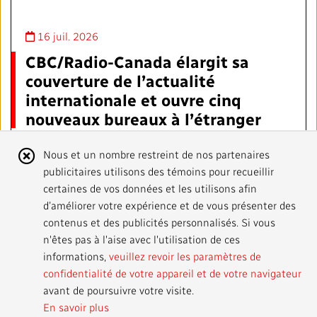
16 juil. 2026
CBC/Radio-Canada élargit sa
couverture de l’actualité
internationale et ouvre cinq
nouveaux bureaux à l’étranger
Au cours des deux prochaines années, CBC/Radio-
Avis
Nous et un nombre restreint de nos partenaires
Canada postera des journalistes à
Pékin, Jérusalem,
publicitaires utilisons des témoins pour recueillir
sur
Los Angeles et Mexico
.
L’ouverture d’un bureau est
certaines de vos données et les utilisons afin
également prévue en Europe, dont l’emplacement
les
d’améliorer votre expérience et de vous présenter des
sera déterminé ultérieurement.
contenus et des publicités personnalisés. Si vous
cookies
n'êtes pas à l'aise avec l'utilisation de ces
ANNONCES
informations,
veuillez revoir les paramètres de
confidentialité de votre appareil et de votre navigateur
avant de poursuivre votre visite.
En savoir plus