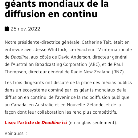
géants mondiaux de la
Mandat
TRANSPARENCE ET ENGAGEMENT
diffusion en continu
Rapports annuels
Blogue
Stratégie
Finances
SERVICES
25 nov. 2022
Politiques institutionnelles
Notre histoire
Gouvernance
Affaires réglementaires
Nos services et plateformes
TRAVAILLER AVEC NOUS
Notre présidente-directrice générale, Catherine Tait, était en
entrevue avec Jesse Whittock, co-rédacteur TV internationale
Salle de presse
L'importance de la radiodiffusion publique
Leadership
Équité, diversité et inclusion
Nos services commerciaux
Emplois
RADIO-CANADA
CBC
STRATÉGIE
de
Deadline
, aux côtés de David Anderson, directeur général
de l’Australian Broadcasting Corporation (ABC), et de Paul
Notre approche en matière d’intelligence artificielle
Syndicats et associations
Environnement
Nos stations
Partenaires et fournisseurs
Thompson, directeur général de Radio New Zealand (RNZ).
Suivez-nous :
Les trois dirigeants ont discuté de la place des médias publics
Ombudsman
Services français
Vie privée
dans un écosystème dominé par les géants mondiaux de la
PLAN ET RÉTROACTION SUR L’ACCESSIBILITÉ
diffusion en continu, de l'avenir de la radiodiffusion publique
Activités dans les communautés
Accès à l'information
au Canada, en Australie et en Nouvelle-Zélande, et de la
©2024 Société Radio‑Canada
façon dont leur collaboration les rend plus compétitifs.
Bureau Valeurs et Éthique
Lisez l'article de
Deadline
ici
(en anglais seulement).
Voir aussi :