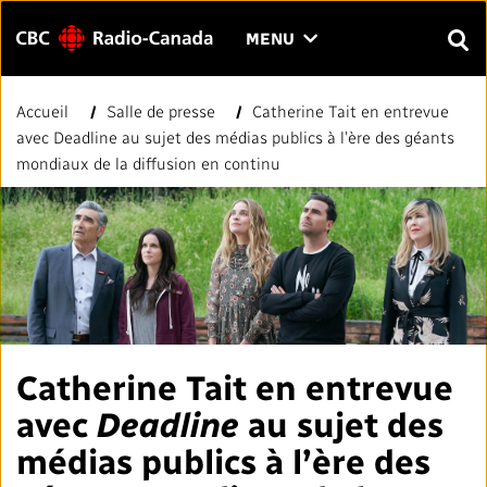
Menu
CLIQUER
MENU
POUR
RECH
OUVRIR
Accueil
Salle de presse
Catherine Tait en entrevue
Rechercher
LE
Entrer
avec Deadline au sujet des médias publics à l’ère des géants
MENU
le
mondiaux de la diffusion en continu
texte
FAQ
NOUS JOINDRE
EN
A
A
à
rechercher.
PAGE D'ACCUEIL
LIENS RAPIDES
Normes et pratiques journalistiques (NPJ)
VOTRE CBC/RADIO-CANADA
Catherine Tait en entrevue
avec
Deadline
au sujet des
Répertoire des médias locaux
Notre valeur
VISION
médias publics à l’ère des
#CestAssez
À propos de nous