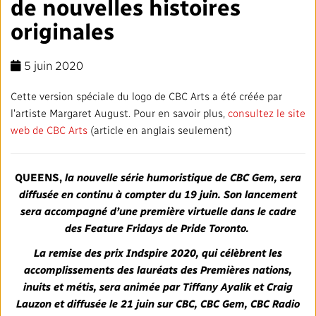
de nouvelles histoires
Mandat
TRANSPARENCE ET ENGAGEMENT
originales
Rapports annuels
Blogue
Stratégie
Finances
SERVICES
5 juin 2020
Politiques institutionnelles
Notre histoire
Gouvernance
Affaires réglementaires
Nos services et plateformes
TRAVAILLER AVEC NOUS
Cette version spéciale du logo de CBC Arts a été créée par
l'artiste Margaret August. Pour en savoir plus,
consultez le site
Salle de presse
L'importance de la radiodiffusion publique
Leadership
Équité, diversité et inclusion
Nos services commerciaux
Emplois
RADIO-CANADA
CBC
STRATÉGIE
web de CBC Arts
(article en anglais seulement)
Notre approche en matière d’intelligence artificielle
Syndicats et associations
Environnement
Nos stations
Partenaires et fournisseurs
Suivez-nous :
QUEENS,
la nouvelle série humoristique de CBC Gem, sera
diffusée en continu à compter du 19 juin. Son lancement
Ombudsman
Services français
Vie privée
sera accompagné d’une première virtuelle dans le cadre
PLAN ET RÉTROACTION SUR L’ACCESSIBILITÉ
des Feature Fridays de Pride Toronto.
Activités dans les communautés
Accès à l'information
©2024 Société Radio‑Canada
La remise des prix Indspire 2020, qui célèbrent les
accomplissements des lauréats des Premières nations,
Bureau Valeurs et Éthique
inuits et métis, sera animée par Tiffany Ayalik et Craig
Lauzon et diffusée le 21 juin sur CBC, CBC Gem, CBC Radio