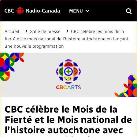
Menu
CLIQUER
MENU
POUR
RECH
OUVRIR
Accueil
Salle de presse
CBC célèbre les mois de la
Rechercher
LE
Entrer
fierté et le mois national de l'histoire autochtone en lançant
MENU
le
une nouvelle programmation
texte
FAQ
NOUS JOINDRE
EN
A
A
à
rechercher.
PAGE D'ACCUEIL
LIENS RAPIDES
Normes et pratiques journalistiques (NPJ)
VOTRE CBC/RADIO-CANADA
CBC célèbre le Mois de la
Fierté et le Mois national de
Répertoire des médias locaux
Notre valeur
VISION
l’histoire autochtone avec
#CestAssez
À propos de nous