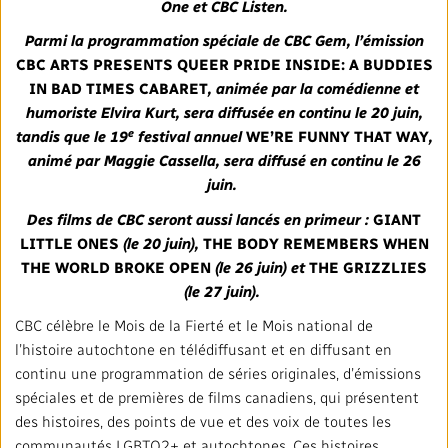
Répertoire des médias locaux
One et CBC Listen
.
Parmi la programmation spéciale de CBC Gem, l’émission
#CestAssez
CBC ARTS PRESENTS QUEER PRIDE INSIDE: A BUDDIES
IN BAD TIMES CABARET
, animée par la comédienne et
humoriste Elvira Kurt, sera diffusée en continu le 20 juin,
e
tandis que le 19
festival annuel
WE’RE FUNNY THAT WAY
,
animé par Maggie Cassella, sera diffusé en continu le 26
juin.
Des films de CBC seront aussi lancés en primeur :
GIANT
LITTLE ONES
(le 20 juin),
THE BODY REMEMBERS WHEN
THE WORLD BROKE OPEN
(le 26 juin) et
THE GRIZZLIES
(le 27 juin)
.
CBC célèbre le Mois de la Fierté et le Mois national de
l’histoire autochtone en télédiffusant et en diffusant en
continu une programmation de séries originales, d’émissions
spéciales et de premières de films canadiens, qui présentent
des histoires, des points de vue et des voix de toutes les
communautés LGBTQ2+ et autochtones. Ces histoires