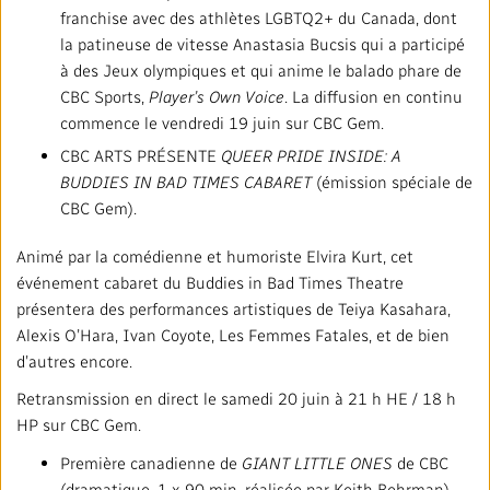
franchise avec des athlètes LGBTQ2+ du Canada, dont
la patineuse de vitesse Anastasia Bucsis qui a participé
à des Jeux olympiques et qui anime le balado phare de
CBC Sports,
Player’s Own Voice
. La diffusion en continu
commence le vendredi 19 juin sur CBC Gem.
CBC ARTS PRÉSENTE
QUEER PRIDE INSIDE: A
BUDDIES IN BAD TIMES CABARET
(émission spéciale de
CBC Gem).
Animé par la comédienne et humoriste Elvira Kurt, cet
événement cabaret du Buddies in Bad Times Theatre
présentera des performances artistiques de Teiya Kasahara,
Alexis O’Hara, Ivan Coyote, Les Femmes Fatales, et de bien
d’autres encore.
Retransmission en direct le samedi 20 juin à 21 h HE / 18 h
HP sur CBC Gem.
Première canadienne de
GIANT LITTLE ONES
de CBC
(dramatique, 1 x 90 min, réalisée par Keith Behrman).