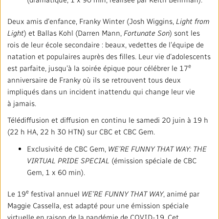
Deux amis d’enfance, Franky Winter (Josh Wiggins,
Light from
Light
) et Ballas Kohl (Darren Mann,
Fortunate Son
) sont les
rois de leur école secondaire : beaux, vedettes de l’équipe de
natation et populaires auprès des filles. Leur vie d’adolescents
e
est parfaite, jusqu’à la soirée épique pour célébrer le 17
anniversaire de Franky où ils se retrouvent tous deux
impliqués dans un incident inattendu qui change leur vie
à jamais.
Télédiffusion et diffusion en continu le samedi 20 juin à 19 h
(22 h HA, 22 h 30 HTN) sur CBC et CBC Gem.
Exclusivité de CBC Gem,
WE’RE FUNNY THAT WAY: THE
VIRTUAL PRIDE SPECIAL
(émission spéciale de CBC
Gem, 1 x 60 min).
e
Le 19
festival annuel
WE’RE FUNNY THAT WAY
, animé par
Maggie Cassella, est adapté pour une émission spéciale
virtuelle en raison de la pandémie de COVID-19. Cet