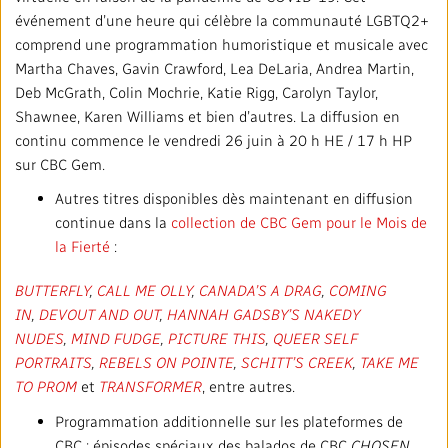
événement d’une heure qui célèbre la communauté LGBTQ2+
comprend une programmation humoristique et musicale avec
Martha Chaves, Gavin Crawford, Lea DeLaria, Andrea Martin,
Deb McGrath, Colin Mochrie, Katie Rigg, Carolyn Taylor,
Shawnee, Karen Williams et bien d’autres. La diffusion en
continu commence le vendredi 26 juin à 20 h HE / 17 h HP
sur CBC Gem.
Autres titres disponibles dès maintenant en diffusion
continue dans la
collection de CBC Gem pour le Mois de
la Fierté
:
BUTTERFLY
,
CALL ME OLLY
,
CANADA’S A DRAG
,
COMING
IN
,
DEVOUT AND OUT
,
HANNAH GADSBY’S NAKEDY
NUDES
,
MIND FUDGE
,
PICTURE THIS
,
QUEER SELF
PORTRAITS
,
REBELS ON POINTE
,
SCHITT’S CREEK
,
TAKE ME
TO PROM
et
TRANSFORMER
, entre autres.
Programmation additionnelle sur les plateformes de
CBC : épisodes spéciaux des balados de CBC
CHOSEN