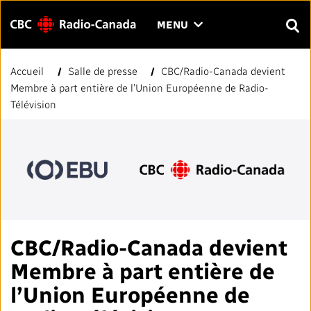
Menu
CLIQUER
MENU
POUR
RECH
OUVRIR
Accueil
Salle de presse
CBC/Radio-Canada devient
Rechercher
LE
Entrer
Membre à part entière de l’Union Européenne de Radio-
MENU
le
Télévision
texte
FAQ
NOUS JOINDRE
EN
A
A
à
rechercher.
PAGE D'ACCUEIL
LIENS RAPIDES
Normes et pratiques journalistiques (NPJ)
VOTRE CBC/RADIO-CANADA
CBC/Radio-Canada devient
Membre à part entière de
Répertoire des médias locaux
Notre valeur
VISION
l’Union Européenne de
#CestAssez
À propos de nous