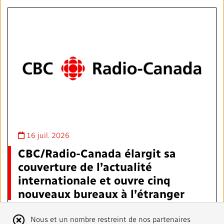
16 juil. 2026
CBC/Radio-Canada élargit sa
couverture de l’actualité
internationale et ouvre cinq
nouveaux bureaux à l’étranger
Au cours des deux prochaines années, CBC/Radio-
Avis
Nous et un nombre restreint de nos partenaires
Canada postera des journalistes à
Pékin, Jérusalem,