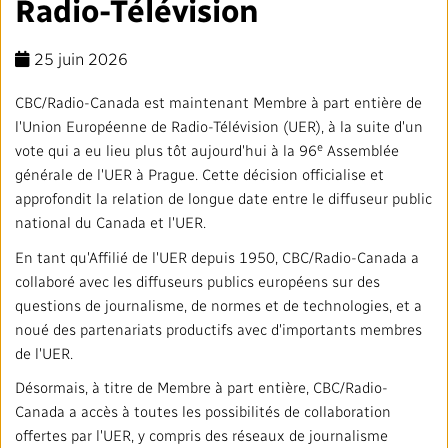
Radio-Télévision
Mandat
TRANSPARENCE ET ENGAGEMENT
Rapports annuels
Blogue
Stratégie
25 juin 2026
Finances
SERVICES
CBC/Radio-Canada est maintenant Membre à part entière de
Politiques institutionnelles
Notre histoire
Gouvernance
Affaires réglementaires
Nos services et plateformes
TRAVAILLER AVEC NOUS
l'Union Européenne de Radio-Télévision (UER), à la suite d'un
e
vote qui a eu lieu plus tôt aujourd'hui à la 96
Assemblée
Salle de presse
L'importance de la radiodiffusion publique
Leadership
Équité, diversité et inclusion
Nos services commerciaux
Emplois
générale de l'UER à Prague. Cette décision officialise et
RADIO-CANADA
CBC
STRATÉGIE
approfondit la relation de longue date entre le diffuseur public
Notre approche en matière d’intelligence artificielle
national du Canada et l'UER.
Syndicats et associations
Environnement
Nos stations
Partenaires et fournisseurs
Suivez-nous :
En tant qu'Affilié de l'UER depuis 1950, CBC/Radio-Canada a
Ombudsman
Services français
collaboré avec les diffuseurs publics européens sur des
Vie privée
PLAN ET RÉTROACTION SUR L’ACCESSIBILITÉ
questions de journalisme, de normes et de technologies, et a
noué des partenariats productifs avec d'importants membres
Activités dans les communautés
Accès à l'information
de l'UER.
©2024 Société Radio‑Canada
Désormais, à titre de Membre à part entière, CBC/Radio-
Bureau Valeurs et Éthique
Canada a accès à toutes les possibilités de collaboration
offertes par l'UER, y compris des réseaux de journalisme