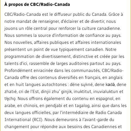
Répertoire des médias locaux
À propos de CBC/Radio-Canada
CBC/Radio-Canada est le diffuseur public du Canada. Grâce à
#CestAssez
notre mandat de renseigner, d'éclairer et de divertir, nous
jouons un rôle central pour renforcer la culture canadienne.
Nous sommes la source d'information de confiance au pays.
Nos nouvelles, affaires publiques et affaires internationales
présentent un point de vue typiquement canadien. Notre
programmation de divertissement, distinctive et créée par les
talents d'ici, rassemble de larges auditoires partout au pays.
Profondément enracinée dans les communautés, CBC/Radio-
Canada offre des contenus diversifiés en français, en anglais
et en huit langues autochtones : dëne sųłıné, dene kǝdǝ́, dene
zhatıé, cri de l'Est, dinjii zhuʼ ginjik, inuktitut, inuvialuktun et
tłı̨chǫ. Nous offrons également du contenu en espagnol, en
arabe, en chinois, en pendjabi et en tagalog, ainsi que dans les
deux langues officielles, par l'intermédiaire de Radio Canada
International (RCI). Nous demeurons à l'avant-garde du
changement pour répondre aux besoins des Canadiennes et