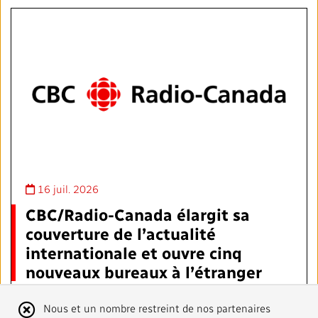
16 juil. 2026
CBC/Radio-Canada élargit sa
couverture de l’actualité
internationale et ouvre cinq
nouveaux bureaux à l’étranger
Au cours des deux prochaines années, CBC/Radio-
Avis
Nous et un nombre restreint de nos partenaires
Canada postera des journalistes à
Pékin, Jérusalem,