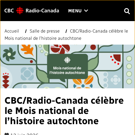
Menu
CLIQUER
MENU
POUR
RECH
OUVRIR
Accueil
Salle de presse
CBC/Radio-Canada célèbre le
Rechercher
LE
Entrer
Mois national de l’histoire autochtone
MENU
le
texte
FAQ
NOUS JOINDRE
EN
A
A
à
rechercher.
PAGE D'ACCUEIL
LIENS RAPIDES
CBC/Radio-Canada célèbre
Normes et pratiques journalistiques (NPJ)
VOTRE CBC/RADIO-CANADA
le Mois national de
Répertoire des médias locaux
l’histoire autochtone
Notre valeur
VISION
#CestAssez
À propos de nous