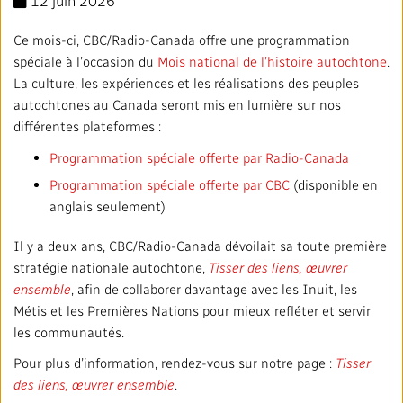
12 juin 2026
Mandat
TRANSPARENCE ET ENGAGEMENT
Ce mois-ci, CBC/Radio-Canada offre une programmation
Rapports annuels
Blogue
Stratégie
Finances
SERVICES
spéciale à l’occasion du
Mois national de l’histoire autochtone
.
La culture, les expériences et les réalisations des peuples
Politiques institutionnelles
Notre histoire
Gouvernance
Affaires réglementaires
Nos services et plateformes
autochtones au Canada seront mis en lumière sur nos
TRAVAILLER AVEC NOUS
différentes plateformes :
Salle de presse
L'importance de la radiodiffusion publique
Leadership
Équité, diversité et inclusion
Nos services commerciaux
Emplois
Programmation spéciale offerte par Radio-Canada
RADIO-CANADA
CBC
STRATÉGIE
Programmation spéciale offerte par CBC
(disponible en
Notre approche en matière d’intelligence artificielle
Syndicats et associations
Environnement
Nos stations
anglais seulement)
Partenaires et fournisseurs
Suivez-nous :
Il y a deux ans, CBC/Radio-Canada dévoilait sa toute première
Ombudsman
Services français
Vie privée
stratégie nationale autochtone,
Tisser des liens, œuvrer
PLAN ET RÉTROACTION SUR L’ACCESSIBILITÉ
ensemble
, afin de collaborer davantage avec les Inuit, les
Activités dans les communautés
Accès à l'information
Métis et les Premières Nations pour mieux refléter et servir
©2024 Société Radio‑Canada
les communautés.
Bureau Valeurs et Éthique
Pour plus d’information, rendez-vous sur notre page :
Tisser
des liens, œuvrer ensemble
.