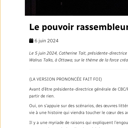
Rapports annuels
Politiques institutionnelles
Le pouvoir rassembleur 
Salle de presse
6 juin 2024
Notre approche en matière
d’intelligence artificielle
Le 5 juin 2024, Catherine Tait, présidente-directric
Walrus Talks, à Ottawa, sur le thème de la force cré
Ombudsman
(LA VERSION PRONONCÉE FAIT FOI)
Avant d’être présidente-directrice générale de CBC/R
RADIO-CANADA
CBC
STRATÉGIE
partir de rien.
Oui, on s’appuie sur des scénarios, des œuvres litté
vie à une histoire qui viendra toucher le cœur des aud
Il y a une myriade de raisons qui expliquent l’engo