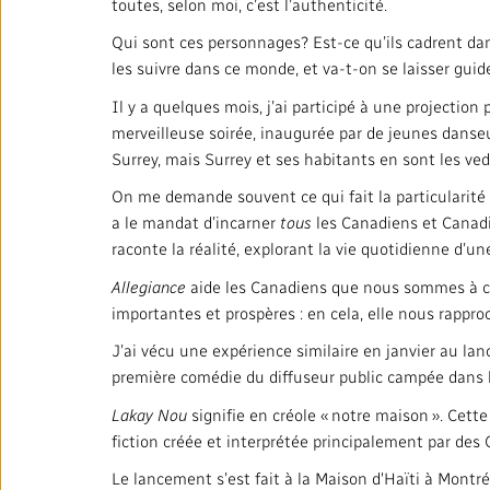
toutes, selon moi, c’est l’authenticité.
Qui sont ces personnages? Est-ce qu’ils cadrent dans 
les suivre dans ce monde, et va-t-on se laisser gui
Il y a quelques mois, j’ai participé à une projectio
merveilleuse soirée, inaugurée par de jeunes danseu
Surrey, mais Surrey et ses habitants en sont les ve
On me demande souvent ce qui fait la particularité
a le mandat d’incarner
tous
les Canadiens et Canadie
raconte la réalité, explorant la vie quotidienne d’
Allegiance
aide les Canadiens que nous sommes à c
importantes et prospères : en cela, elle nous rappro
J’ai vécu une expérience similaire en janvier au la
première comédie du diffuseur public campée dans
Lakay Nou
signifie en créole « notre maison ». Cett
fiction créée et interprétée principalement par des
Le lancement s’est fait à la Maison d'Haïti à Montréa