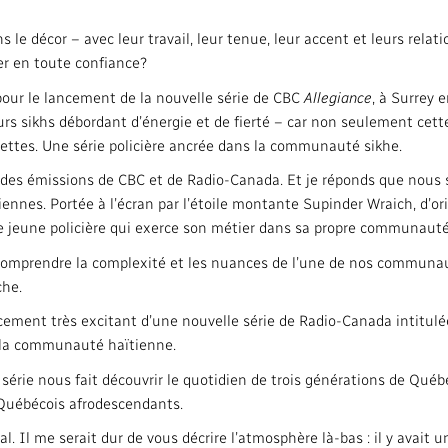
le décor – avec leur travail, leur tenue, leur accent et leurs relati
der en toute confiance?
n pour le lancement de la nouvelle série de CBC
Allegiance
, à Surrey 
rs sikhs débordant d’énergie et de fierté – car non seulement cette
dettes. Une série policière ancrée dans la communauté sikhe.
 des émissions de CBC et de Radio-Canada. Et je réponds que nous 
nnes. Portée à l’écran par l’étoile montante Supinder Wraich, d’ori
une jeune policière qui exerce son métier dans sa propre communaut
omprendre la complexité et les nuances de l’une de nos communau
che.
ncement très excitant d’une nouvelle série de Radio-Canada intitul
 la communauté haïtienne.
e série nous fait découvrir le quotidien de trois générations de Qué
 Québécois afrodescendants.
l. Il me serait dur de vous décrire l’atmosphère là-bas : il y avait u