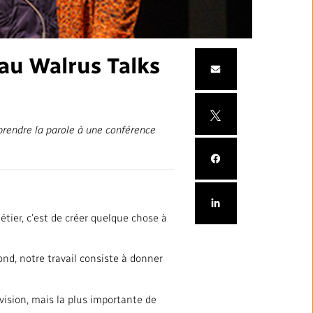
ation
Partenaires et fournisseurs
et Éthique
 au Walrus Talks
médias locaux
prendre la parole à une conférence
étier, c’est de créer quelque chose à
SUIVEZ-NOUS :
ond, notre travail consiste à donner
vision, mais la plus importante de