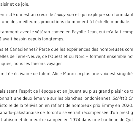
isir et de joie.
henticité qui est au cœur de
Lakay nou
et qui explique son formidabl
une des meilleures productions du moment à l’échelle mondiale.
, notamment avec le vétéran comédien Fayolle Jean, qui m’a fait co
é avait besoin depuis longtemps.
ens et Canadiennes? Parce que les expériences des nombreuses com
elles de Terre-Neuve, de l’Ouest et du Nord – forment ensemble n
ques, nous les faisons voyager.
ettée écrivaine de talent Alice Munro : « plus une voix est singulièr
 saisissent l’esprit de l’époque et en jouent au plus grand plaisir d
onnaît une deuxième vie sur les planches londoniennes.
Schitt’s C
l’histoire de la télévision en raflant de nombreux prix Emmy en 2020.
 canado-pakistanaise de Toronto se verrait récompensée d’un presti
, de trahison et de meurtre campée en 1974 dans une banlieue de Q