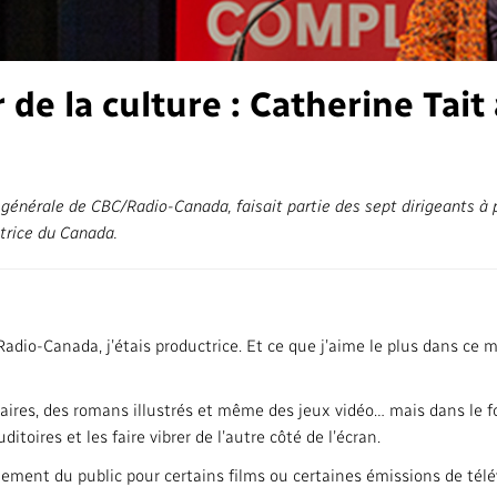
Accès à l'inform
Activités dans les communautés
Bureau Valeurs 
de la culture : Catherine Tait
Répertoire des 
#CestAssez
e générale de CBC/Radio-Canada, faisait partie des sept dirigeants à 
atrice du Canada.
adio-Canada, j’étais productrice. Et ce que j’aime le plus dans ce m
raires, des romans illustrés et même des jeux vidéo… mais dans le f
itoires et les faire vibrer de l’autre côté de l’écran.
uement du public pour certains films ou certaines émissions de télé