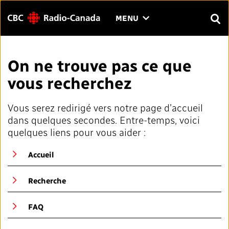
Menu
CLIQUER
MENU
POUR
RECH
OUVRIR
Rechercher
LE
Entrer
On ne trouve pas ce que
MENU
le
vous recherchez
texte
FAQ
NOUS JOINDRE
EN
A
A
à
rechercher.
Vous serez redirigé vers notre page d’accueil
PAGE D'ACCUEIL
dans quelques secondes. Entre-temps, voici
quelques liens pour vous aider :
LIENS RAPIDES
Accueil
Normes et pratiques journalistiques (NPJ)
VOTRE CBC/RADIO-CANADA
Recherche
Répertoire des médias locaux
Notre valeur
VISION
FAQ
#CestAssez
À propos de nous