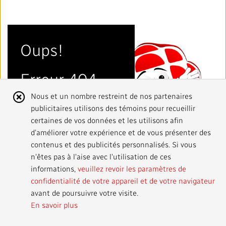
Mandat
TRANSPARENCE ET ENGAGEMENT
Rapports annuels
Blogue
Stratégie
Finances
SERVICES
Oups!
Politiques institutionnelles
Notre histoire
Gouvernance
Affaires réglementaires
Nos services et plateformes
TRAVAILLER AVEC NOUS
Erreur 404
Salle de presse
L'importance de la radiodiffusion publique
Leadership
Équité, diversité et inclusion
Nos services commerciaux
Emplois
RADIO-CANADA
CBC
STRATÉGIE
Avis
Nous et un nombre restreint de nos partenaires
publicitaires utilisons des témoins pour recueillir
Notre approche en matière d’intelligence artificielle
sur
Syndicats et associations
Environnement
Nos stations
Partenaires et fournisseurs
certaines de vos données et les utilisons afin
Suivez-nous :
les
d’améliorer votre expérience et de vous présenter des
Ombudsman
Services français
Vie privée
contenus et des publicités personnalisés. Si vous
cookies
PLAN ET RÉTROACTION SUR L’ACCESSIBILITÉ
n'êtes pas à l'aise avec l'utilisation de ces
informations,
veuillez revoir les paramètres de
Activités dans les communautés
Accès à l'information
©2024 Société Radio‑Canada
confidentialité de votre appareil et de votre navigateur
avant de poursuivre votre visite.
Bureau Valeurs et Éthique
En savoir plus