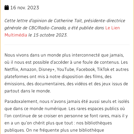
Mandat
TRANSPARENCE ET ENGAGEMENT
16 nov. 2023
Rapports annuels
Blogue
Stratégie
Finances
SERVICES
Cette lettre d’opinion de Catherine Tait, présidente-directrice
générale de CBC/Radio-Canada, a été publiée dans
Le Lien
Politiques institutionnelles
Notre histoire
Gouvernance
Affaires réglementaires
Nos services et plateformes
Multimédia
le 15 octobre 2023.
TRAVAILLER AVEC NOUS
Salle de presse
L'importance de la radiodiffusion publique
Leadership
Équité, diversité et inclusion
Nos services commerciaux
Emplois
RADIO-CANADA
CBC
STRATÉGIE
Nous vivons dans un monde plus interconnecté que jamais,
où il nous est possible d’accéder à une foule de contenus. Les
Notre approche en matière d’intelligence artificielle
Syndicats et associations
Environnement
Nos stations
Partenaires et fournisseurs
Netflix, Amazon, Disney+, YouTube, Facebook, TikTok et autres
Suivez-nous :
plateformes ont mis à notre disposition des films, des
Ombudsman
émissions, des documentaires, des vidéos et des jeux issus de
Services français
Vie privée
PLAN ET RÉTROACTION SUR L’ACCESSIBILITÉ
partout dans le monde.
Activités dans les communautés
Paradoxalement, nous n’avons jamais été aussi seuls et isolés
Accès à l'information
©2024 Société Radio‑Canada
que dans ce monde numérique. Les rares espaces publics où
l’on continue de se croiser en personne se font rares, mais il y
Bureau Valeurs et Éthique
en a un qu’on chérit plus que tout : nos bibliothèques
publiques. On ne fréquente plus une bibliothèque