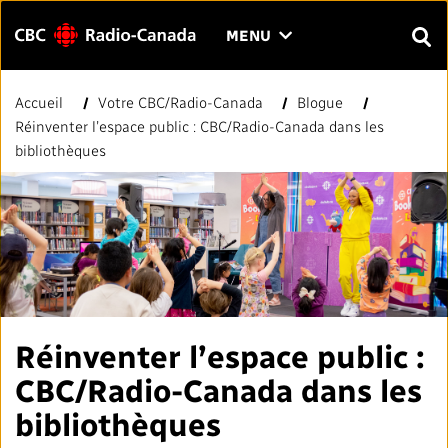
Menu
CLIQUER
MENU
POUR
RECH
OUVRIR
Accueil
Votre CBC/Radio-Canada
Blogue
Rechercher
LE
Entrer
Réinventer l’espace public : CBC/Radio-Canada dans les
MENU
le
bibliothèques
texte
FAQ
NOUS JOINDRE
EN
A
A
à
rechercher.
PAGE D'ACCUEIL
LIENS RAPIDES
Normes et pratiques journalistiques (NPJ)
VOTRE CBC/RADIO-CANADA
Réinventer l’espace public :
CBC/Radio-Canada dans les
Répertoire des médias locaux
Notre valeur
VISION
bibliothèques
#CestAssez
À propos de nous